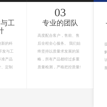
03
发与工
专业的团队
计
高度配合客户，售前、售
较新的科
后全程全心服务。 我们始
开发与工
终坚持以质量求发展的策
标准产品
略，所有产品都经过多重
计、定制
质量检测，严格把控质量!