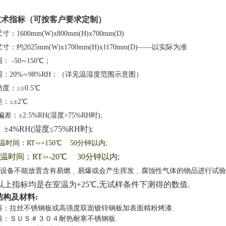
技术指标（可按客户要求定制）
尺寸：
1600mm(W)x800mm(H)x700mm(D)
尺寸：
约2025mm(W)x1700mm(H)x1170mm(D)——以实际为准
围：
-50
∽150℃；
：20%∽98%RH：（详见温湿度范围示意图）
度：≤±0.5℃
：≤±2℃
：±2.5%RH(湿度>75%RH时);
±4%RH(湿度≤75%RH时);
升温时间：RT∽+150℃ 50分钟以内;
降温时间：RT∽-
2
0℃
3
0
分钟以内
;
本设备不能放置含有易燃﹑易爆或会产生挥发﹑腐蚀性气体的物品进行试验
:以上指标均是在室温为+25℃,无试样条件下测得的数值.
结构及材料
:
料：拉丝不锈钢板或高强度双面镀锌钢板加表面精粉烤漆
.
料：ＳＵＳ＃３０４耐热耐寒不锈钢板
.