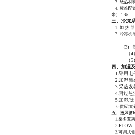
3.
绝热材
4.
标准配
米）１条
.
三、冷冻
1.
加 热 
2.
冷冻机
(3)
（
（
5
四、加湿
1.采用
2.加湿
3.采蒸
4.附过
5.加湿/
6.供应加
五、送风循
1.采多翼
2.FLO
3.可调式