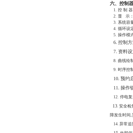
六、控制
1.
控
制
器
2.
显
示：
3.
系统容量
4.
循环设
5.
操作模
6. 控制
7. 资
8. 曲线
9. 时序控
10.
预约
11. 操
12. 停电
13
.
安全检
障发生时间,
14
.
异常追
15