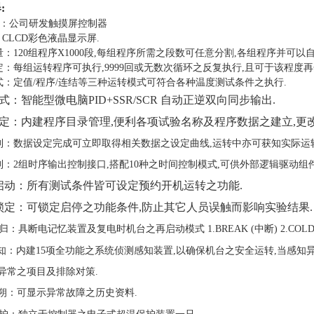
器
:
：
公司研发
触摸屏控制器
CLCD彩色液晶显示屏.
：120组程序X1000段,每组程序所需之段数可任意分割,各组程序并可以
定：每组运转程序可执行,9999回或无数次循环之反复执行,且可于该程度
式
：定值/程序/连结等三种运转模式可符合各种温度测试条件之执行.
方式：
智能型微电脑
PID+SSR/SCR 自动正逆双向同步输出.
料设定：内建程序目录管理,便利各项试验名称及程序数据之建立,更改
绘制：数据设定完成可立即取得相关数据之设定曲线,运转中亦可获知实际运
制：2组时序输出控制接口,搭配10种之时间控制模式,可供外部逻辑驱动组
启动：
所有测试条件皆可设定预约开机运转之功能
.
作锁定：
可锁定启停之功能条件
,防止其它人员误触而影响实验结果.
复归：
具断电记忆装置及复电时机台之再启动模式 1.BREAK (中断) 2.COLD (
知：
内建15项全功能之系统侦测感知装置,以确保机台之安全运转,当感知
异常之项目及排除对策.
朔：可显示异常故障之历史资料.