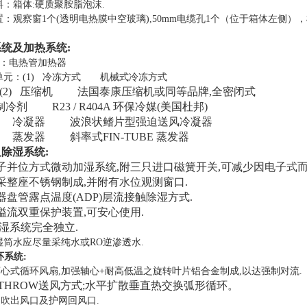
料：箱体:硬质聚胺脂泡沫
.
置：观察窗1个(透明电热膜中空玻璃),50mm电缆孔1个（位于箱体左侧
系统及加热系统
:
器：
电热管加热器
单元：(1) 冷冻方式
机械式冷冻方式
(2) 压缩机 法国泰康压缩机
或同等品牌
,全密闭式
 制冷剂 R23 / R404A
环保冷媒
(美国杜邦)
4） 冷凝器 波浪状鳍片型强迫送风冷凝器
） 蒸发器 斜率式FIN-TUBE 蒸发器
及除湿系统
:
电子并位方式微动加湿系统,附三只进口磁簧开关,可减少因电子式而
筒采整座不锈钢制成,并附有水位观测窗口.
发器盘管露点温度(ADP)层流接触除湿方式.
热溢流双重保护装置,可安心使用.
除湿系统完全独立.
湿筒水应尽量采纯水或RO逆渗透水.
环系统:
离心式循环风扇,加强轴心+耐高低温之旋转叶片铝合金制成,以达强制对流.
W THROW送风方式;水平扩散垂直热交换弧形循环。
侧吹出风口及护网回风口.