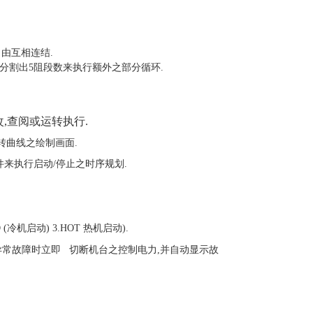
自由互相连结.
再分割出5阻段数来执行额外之部分循环.
,查阅或运转执行.
转曲线之绘制画面.
件来执行启动/停止之时序规划.
冷机启动) 3.HOT 热机启动).
异常故障时立即 切断机台之控制电力,并自动显示故